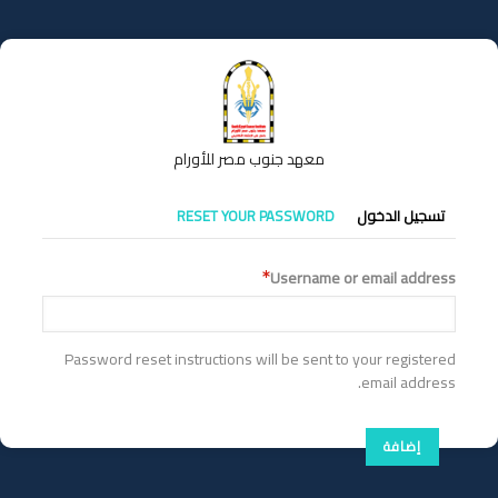
تجاوز
إلى
المحتوى
الرئيسي
معهد جنوب مصر للأورام
التبويبات
تسجيل الدخول
RESET YOUR PASSWORD
الأساسية
Username or email address
Password reset instructions will be sent to your registered
email address.