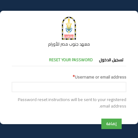
تجاوز
إلى
المحتوى
الرئيسي
معهد جنوب مصر للأورام
التبويبات
تسجيل الدخول
RESET YOUR PASSWORD
الأساسية
Username or email address
Password reset instructions will be sent to your registered
email address.