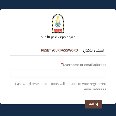
تجاوز
إلى
المحتوى
الرئيسي
معهد جنوب مصر للأورام
التبويبات
تسجيل الدخول
RESET YOUR PASSWORD
الأساسية
Username or email address
Password reset instructions will be sent to your registered
email address.