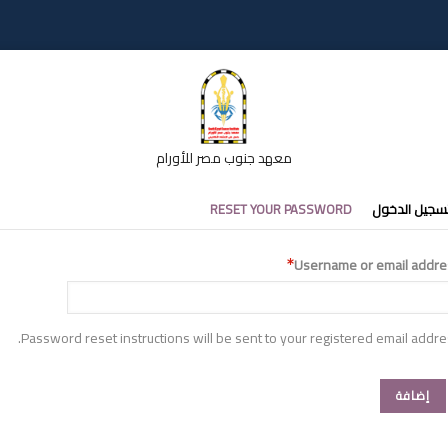
معهد جنوب مصر للأورام
تبويبات
سجيل الدخول
RESET YOUR PASSWORD
أساسية
Username or email addre
Password reset instructions will be sent to your registered email addre