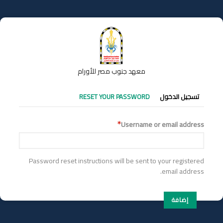
تجاوز
إلى
المحتوى
الرئيسي
معهد جنوب مصر للأورام
التبويبات
تسجيل الدخول
RESET YOUR PASSWORD
الأساسية
Username or email address
Password reset instructions will be sent to your registered
email address.