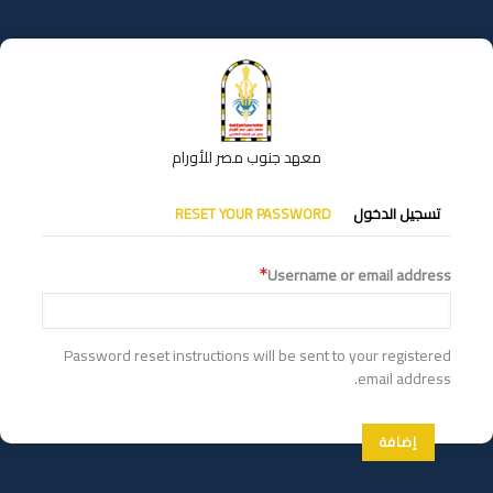
تجاوز
إلى
المحتوى
الرئيسي
معهد جنوب مصر للأورام
التبويبات
تسجيل الدخول
RESET YOUR PASSWORD
الأساسية
Username or email address
Password reset instructions will be sent to your registered
email address.