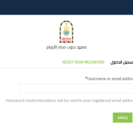
معهد جنوب مصر للأورام
تبويبات
سجيل الدخول
RESET YOUR PASSWORD
أساسية
Username or email addre
Password reset instructions will be sent to your registered email addre