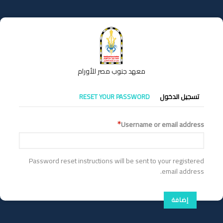
تجاوز
إلى
المحتوى
الرئيسي
معهد جنوب مصر للأورام
التبويبات
تسجيل الدخول
RESET YOUR PASSWORD
الأساسية
Username or email address
Password reset instructions will be sent to your registered
email address.