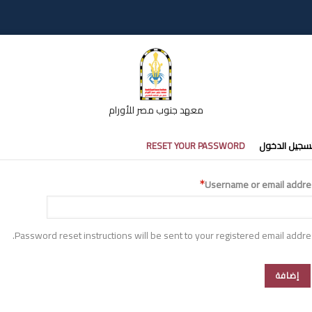
معهد جنوب مصر للأورام
تبويبات
سجيل الدخول
RESET YOUR PASSWORD
أساسية
Username or email addre
Password reset instructions will be sent to your registered email addre