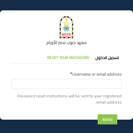
تجاوز
إلى
المحتوى
الرئيسي
معهد جنوب مصر للأورام
التبويبات
تسجيل الدخول
RESET YOUR PASSWORD
الأساسية
Username or email address
Password reset instructions will be sent to your registered
email address.