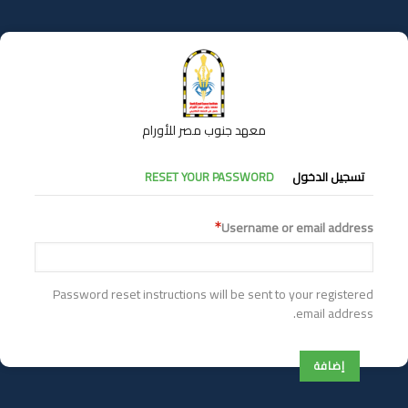
تجاوز
إلى
المحتوى
الرئيسي
معهد جنوب مصر للأورام
التبويبات
تسجيل الدخول
RESET YOUR PASSWORD
الأساسية
Username or email address
Password reset instructions will be sent to your registered
email address.