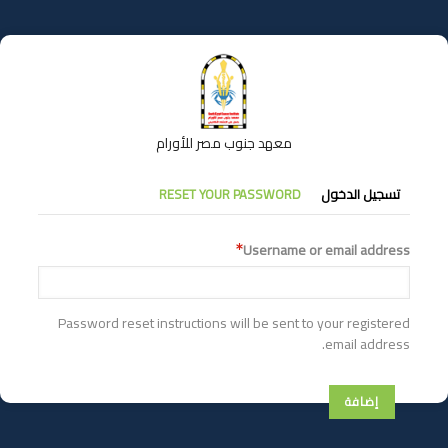
تجاوز
إلى
المحتوى
الرئيسي
معهد جنوب مصر للأورام
التبويبات
تسجيل الدخول
RESET YOUR PASSWORD
الأساسية
Username or email address
Password reset instructions will be sent to your registered
email address.