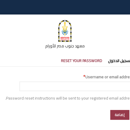
معهد جنوب مصر للأورام
تبويبات
سجيل الدخول
RESET YOUR PASSWORD
أساسية
Username or email addre
Password reset instructions will be sent to your registered email addre