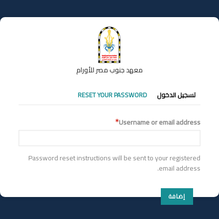
تجاوز
إلى
المحتوى
الرئيسي
معهد جنوب مصر للأورام
التبويبات
تسجيل الدخول
RESET YOUR PASSWORD
الأساسية
Username or email address
Password reset instructions will be sent to your registered
email address.