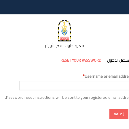
معهد جنوب مصر للأورام
تبويبات
سجيل الدخول
RESET YOUR PASSWORD
أساسية
Username or email addre
Password reset instructions will be sent to your registered email addre