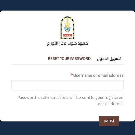
تجاوز
إلى
المحتوى
الرئيسي
معهد جنوب مصر للأورام
التبويبات
تسجيل الدخول
RESET YOUR PASSWORD
الأساسية
Username or email address
Password reset instructions will be sent to your registered
email address.