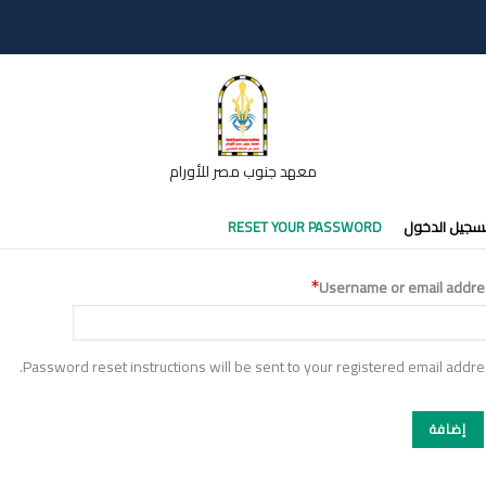
معهد جنوب مصر للأورام
تبويبات
سجيل الدخول
RESET YOUR PASSWORD
أساسية
Username or email addre
Password reset instructions will be sent to your registered email addre