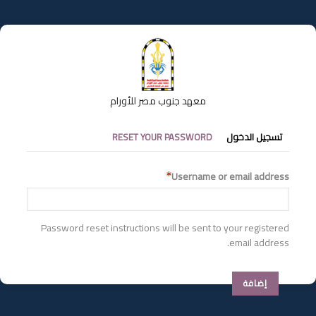
تجاوز
إلى
المحتوى
الرئيسي
معهد جنوب مصر للأورام
التبويبات
تسجيل الدخول
RESET YOUR PASSWORD
الأساسية
Username or email address
Password reset instructions will be sent to your registered
email address.