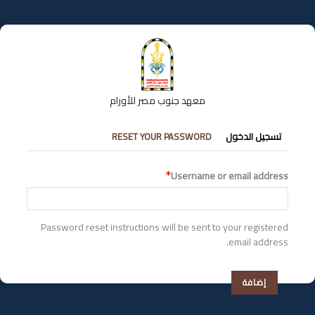
تجاوز
إلى
المحتوى
الرئيسي
معهد جنوب مصر للأورام
التبويبات
تسجيل الدخول
RESET YOUR PASSWORD
الأساسية
Username or email address
Password reset instructions will be sent to your registered
email address.