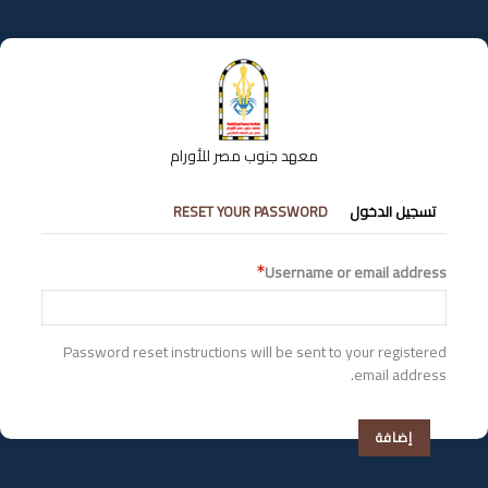
تجاوز
إلى
المحتوى
الرئيسي
معهد جنوب مصر للأورام
التبويبات
تسجيل الدخول
RESET YOUR PASSWORD
الأساسية
Username or email address
Password reset instructions will be sent to your registered
email address.