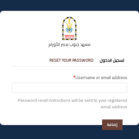
تجاوز
إلى
المحتوى
الرئيسي
معهد جنوب مصر للأورام
التبويبات
تسجيل الدخول
RESET YOUR PASSWORD
الأساسية
Username or email address
Password reset instructions will be sent to your registered
email address.