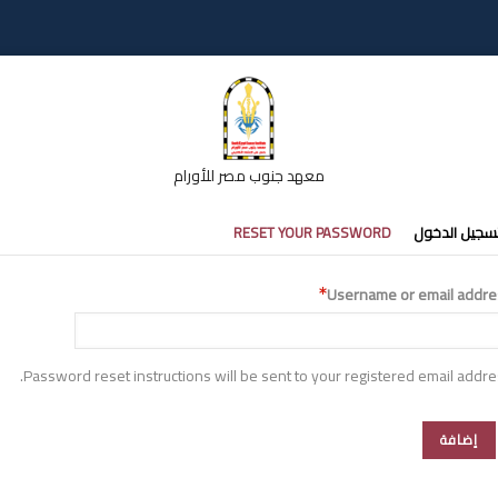
معهد جنوب مصر للأورام
تبويبات
سجيل الدخول
RESET YOUR PASSWORD
أساسية
Username or email addre
Password reset instructions will be sent to your registered email addre