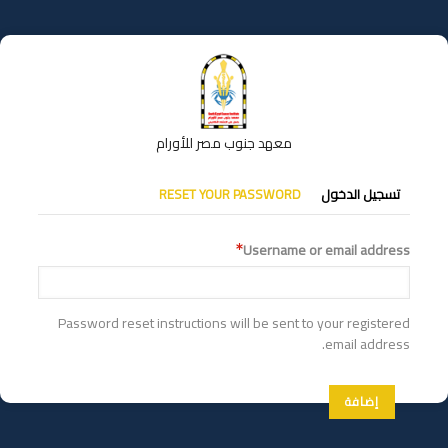
تجاوز
إلى
المحتوى
الرئيسي
معهد جنوب مصر للأورام
التبويبات
تسجيل الدخول
RESET YOUR PASSWORD
الأساسية
Username or email address
Password reset instructions will be sent to your registered
email address.