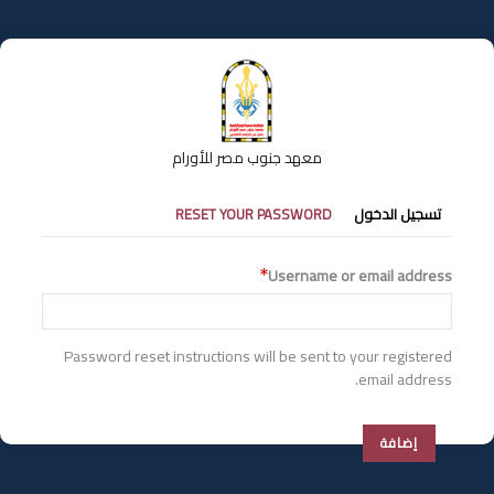
تجاوز
إلى
المحتوى
الرئيسي
معهد جنوب مصر للأورام
التبويبات
تسجيل الدخول
RESET YOUR PASSWORD
الأساسية
Username or email address
Password reset instructions will be sent to your registered
email address.