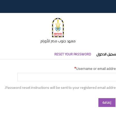
معهد جنوب مصر للأورام
تبويبات
سجيل الدخول
RESET YOUR PASSWORD
أساسية
Username or email addre
Password reset instructions will be sent to your registered email addre