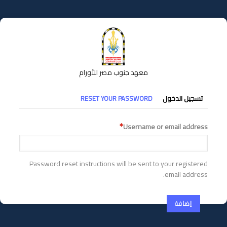
تجاوز
إلى
المحتوى
الرئيسي
معهد جنوب مصر للأورام
التبويبات
تسجيل الدخول
RESET YOUR PASSWORD
الأساسية
Username or email address
Password reset instructions will be sent to your registered
email address.