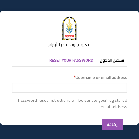
تجاوز
إلى
المحتوى
الرئيسي
معهد جنوب مصر للأورام
التبويبات
تسجيل الدخول
RESET YOUR PASSWORD
الأساسية
Username or email address
Password reset instructions will be sent to your registered
email address.