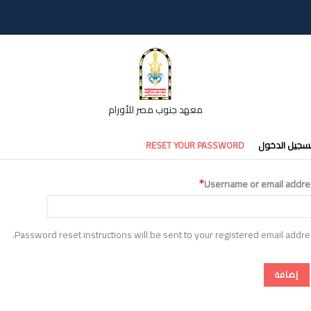
معهد جنوب مصر للأورام
تبويبات
سجيل الدخول
RESET YOUR PASSWORD
أساسية
Username or email addre
Password reset instructions will be sent to your registered email addre