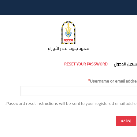
معهد جنوب مصر للأورام
تبويبات
سجيل الدخول
RESET YOUR PASSWORD
أساسية
Username or email addre
Password reset instructions will be sent to your registered email addre