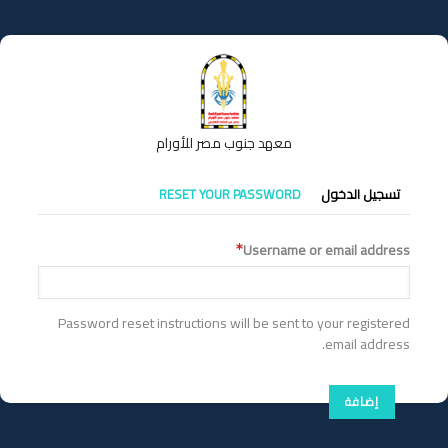
تجاوز
إلى
المحتوى
الرئيسي
معهد جنوب مصر للأورام
التبويبات
تسجيل الدخول
RESET YOUR PASSWORD
الأساسية
Username or email address
Password reset instructions will be sent to your registered
email address.