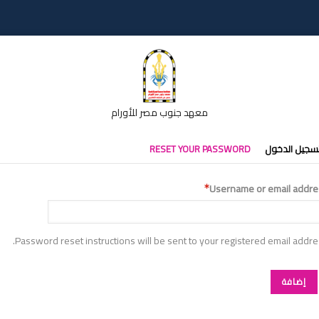
معهد جنوب مصر للأورام
تبويبات
سجيل الدخول
RESET YOUR PASSWORD
أساسية
Username or email addre
Password reset instructions will be sent to your registered email addre