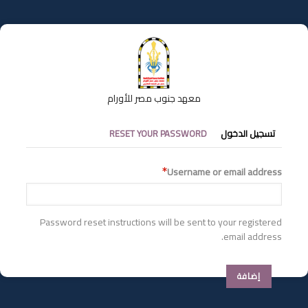
تجاوز
إلى
المحتوى
الرئيسي
معهد جنوب مصر للأورام
التبويبات
تسجيل الدخول
RESET YOUR PASSWORD
الأساسية
Username or email address
Password reset instructions will be sent to your registered
email address.