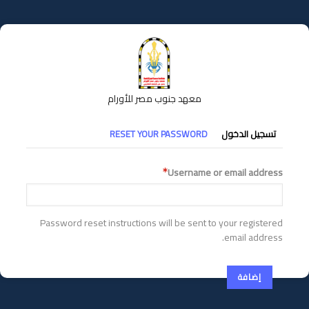
تجاوز
إلى
المحتوى
الرئيسي
معهد جنوب مصر للأورام
التبويبات
تسجيل الدخول
RESET YOUR PASSWORD
الأساسية
Username or email address
Password reset instructions will be sent to your registered
email address.