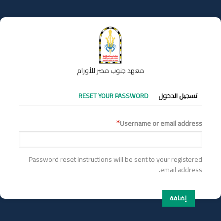
تجاوز
إلى
المحتوى
الرئيسي
معهد جنوب مصر للأورام
التبويبات
تسجيل الدخول
RESET YOUR PASSWORD
الأساسية
Username or email address
Password reset instructions will be sent to your registered
email address.