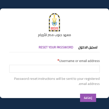
تجاوز
إلى
المحتوى
الرئيسي
معهد جنوب مصر للأورام
التبويبات
تسجيل الدخول
RESET YOUR PASSWORD
الأساسية
Username or email address
Password reset instructions will be sent to your registered
email address.