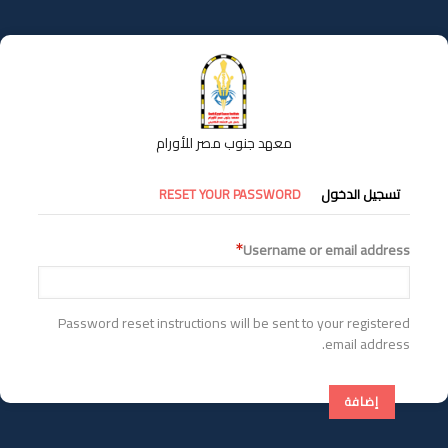
تجاوز
إلى
المحتوى
الرئيسي
معهد جنوب مصر للأورام
التبويبات
تسجيل الدخول
RESET YOUR PASSWORD
الأساسية
Username or email address
Password reset instructions will be sent to your registered
email address.