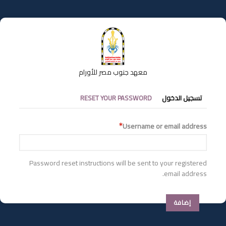
تجاوز
إلى
المحتوى
الرئيسي
معهد جنوب مصر للأورام
التبويبات
تسجيل الدخول
RESET YOUR PASSWORD
الأساسية
Username or email address
Password reset instructions will be sent to your registered
email address.