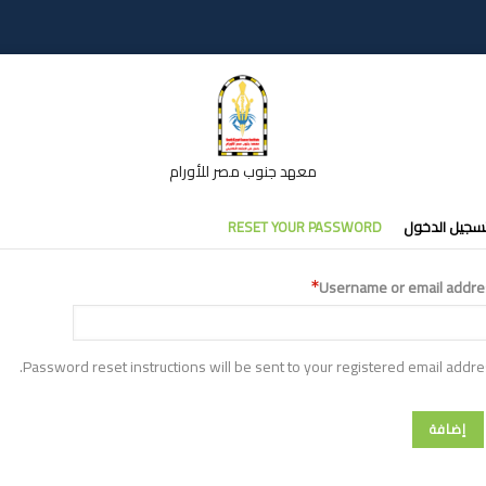
معهد جنوب مصر للأورام
تبويبات
سجيل الدخول
RESET YOUR PASSWORD
أساسية
Username or email addre
Password reset instructions will be sent to your registered email addre