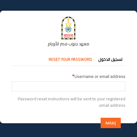
تجاوز
إلى
المحتوى
الرئيسي
معهد جنوب مصر للأورام
التبويبات
تسجيل الدخول
RESET YOUR PASSWORD
الأساسية
Username or email address
Password reset instructions will be sent to your registered
email address.