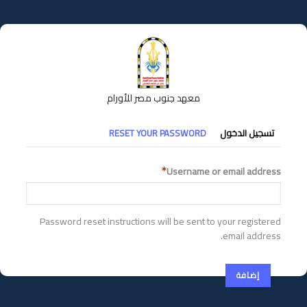
تجاوز
إلى
المحتوى
الرئيسي
معهد جنوب مصر للأورام
التبويبات
تسجيل الدخول
RESET YOUR PASSWORD
الأساسية
Username or email address
Password reset instructions will be sent to your registered
email address.