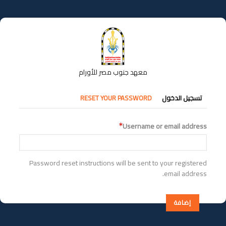
تجاوز
إلى
المحتوى
الرئيسي
معهد جنوب مصر للأورام
التبويبات
تسجيل الدخول
RESET YOUR PASSWORD
الأساسية
Username or email address
Password reset instructions will be sent to your registered
email address.