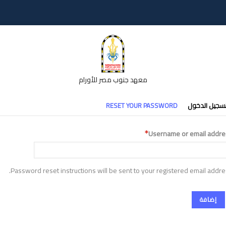
معهد جنوب مصر للأورام
تبويبات
سجيل الدخول
RESET YOUR PASSWORD
أساسية
Username or email addre
Password reset instructions will be sent to your registered email addre