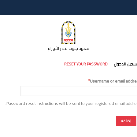
معهد جنوب مصر للأورام
تبويبات
سجيل الدخول
RESET YOUR PASSWORD
أساسية
Username or email addre
Password reset instructions will be sent to your registered email addre