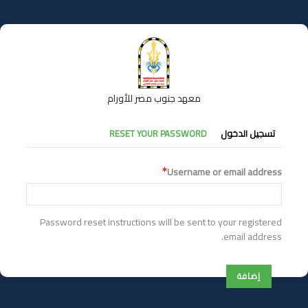
تجاوز
إلى
المحتوى
الرئيسي
معهد جنوب مصر للأورام
التبويبات
تسجيل الدخول
RESET YOUR PASSWORD
الأساسية
Username or email address
Password reset instructions will be sent to your registered
email address.