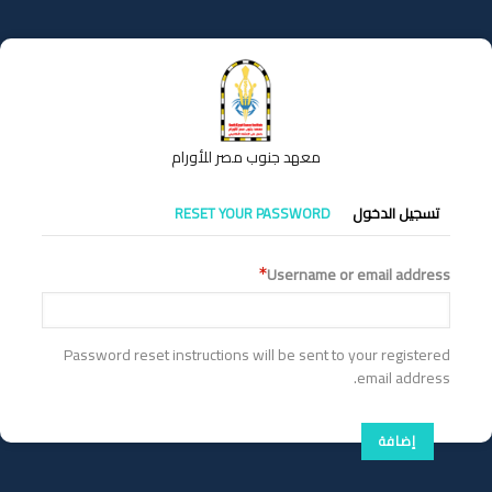
تجاوز
إلى
المحتوى
الرئيسي
معهد جنوب مصر للأورام
التبويبات
تسجيل الدخول
RESET YOUR PASSWORD
الأساسية
Username or email address
Password reset instructions will be sent to your registered
email address.