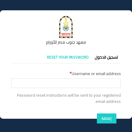
تجاوز
إلى
المحتوى
الرئيسي
معهد جنوب مصر للأورام
التبويبات
تسجيل الدخول
RESET YOUR PASSWORD
الأساسية
Username or email address
Password reset instructions will be sent to your registered
email address.