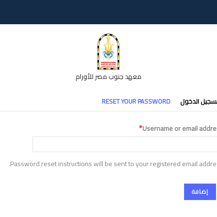
معهد جنوب مصر للأورام
تبويبات
سجيل الدخول
RESET YOUR PASSWORD
أساسية
Username or email addre
Password reset instructions will be sent to your registered email addre