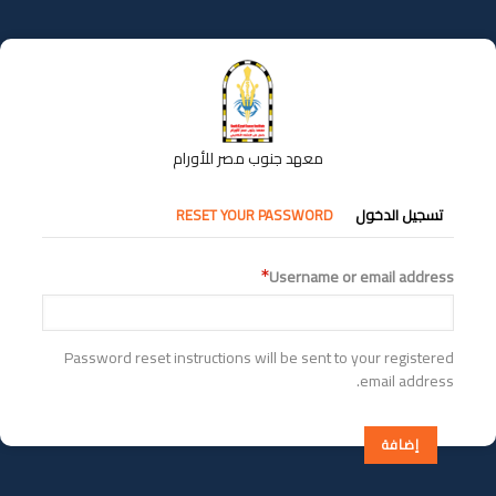
تجاوز
إلى
المحتوى
الرئيسي
معهد جنوب مصر للأورام
التبويبات
تسجيل الدخول
RESET YOUR PASSWORD
الأساسية
Username or email address
Password reset instructions will be sent to your registered
email address.