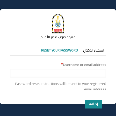
تجاوز
إلى
المحتوى
الرئيسي
معهد جنوب مصر للأورام
التبويبات
تسجيل الدخول
RESET YOUR PASSWORD
الأساسية
Username or email address
Password reset instructions will be sent to your registered
email address.