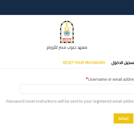
معهد جنوب مصر للأورام
تبويبات
سجيل الدخول
RESET YOUR PASSWORD
أساسية
Username or email addre
Password reset instructions will be sent to your registered email addre